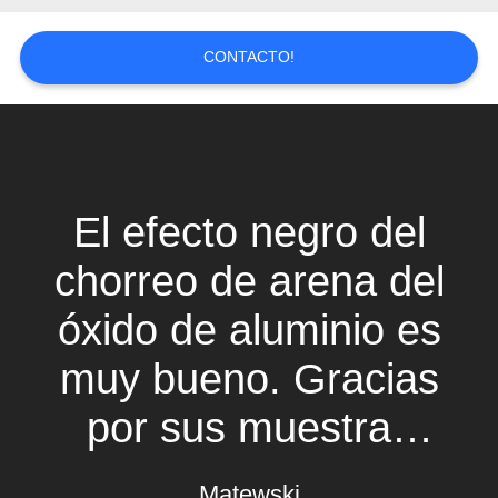
PIDA
UNA
CONTACTO!
CITA
MAPA
DEL
El efecto negro del
SITIO
chorreo de arena del
POLÍTICA
óxido de aluminio es
DE
PRIVACIDAD
muy bueno. Gracias
por sus muestras
libres y la explicación
Matewski