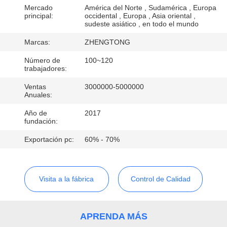
LA
Mercado
América del Norte , Sudamérica , Europa
principal:
occidental , Europa , Asia oriental ,
FÁBRICA
sudeste asiático , en todo el mundo
Marcas:
ZHENGTONG
CONTROL
Número de
100~120
DE
trabajadores:
CALIDAD
Ventas
3000000-5000000
Anuales:
Año de
2017
ÉNTRENOS
fundación:
EN
Exportación pc:
60% - 70%
CONTACTO
CON
Visita a la fábrica
Control de Calidad
NOTICIAS
APRENDA MÁS