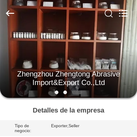
2026
Zhengzhou
Zhengtong
Abrasive
Import&Export
Co.,Ltd.
All
Rights
HOGAR
Reserved.
PRODUCTOS
VÍDEOS
Zhengzhou Zhengtong Abrasive
Import&Export Co.,Ltd
SOBRE
NOSOTROS
Detalles de la empresa
VIAJE
Tipo de
Exporter,Seller
DE
negocio: