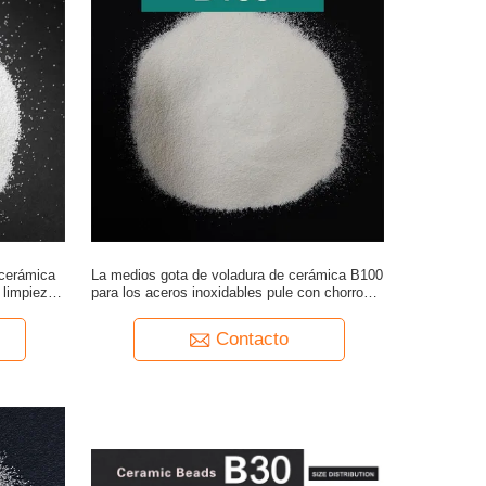
 cerámica
La medios gota de voladura de cerámica B100
 limpieza
para los aceros inoxidables pule con chorro de
cero
arena el final superficial
Contacto