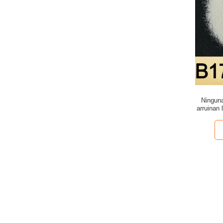
Ninguna
arruinan 