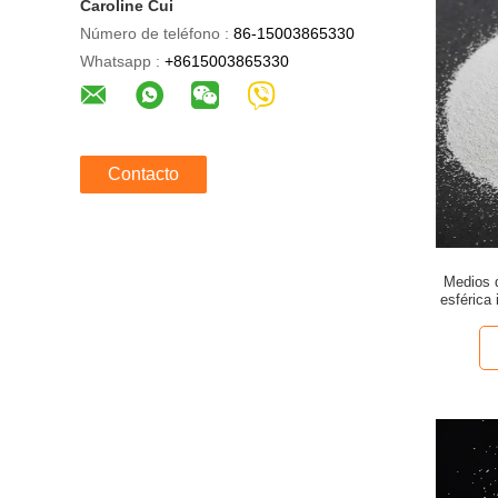
Caroline Cui
Número de teléfono :
86-15003865330
Whatsapp :
+8615003865330
Contacto
Medios d
esférica