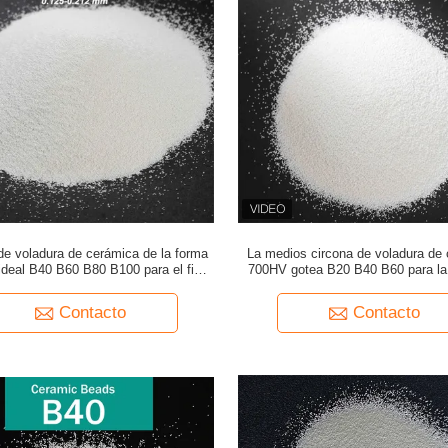
e voladura de cerámica de la forma
La medios circona de voladura de
 ideal B40 B60 B80 B100 para el final
700HV gotea B20 B40 B60 para la
superficial de metal
superficial de la tubería de a
Contacto
Contacto