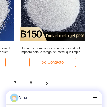
rasivo de
Gotas de cerámica de la resistencia de alto
 cerámica
impacto para la ráfaga del metal que limpia el
125μM Easy To Clean
Contacto
6
7
8
Mina