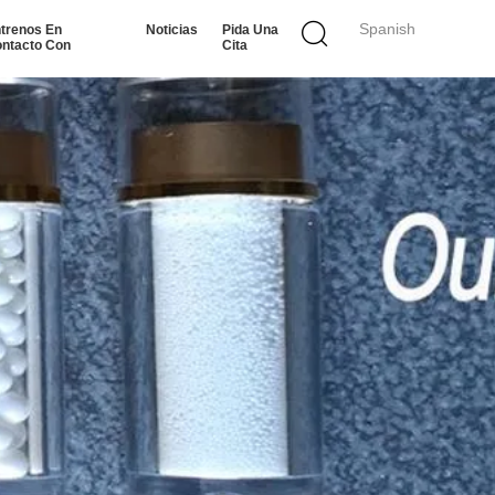
Spanish
trenos En
Noticias
Pida Una
ntacto Con
Cita