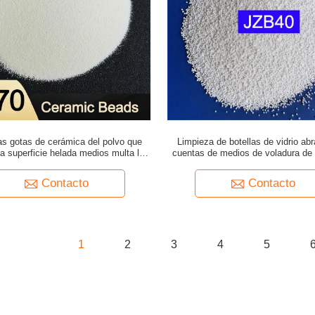
s gotas de cerámica del polvo que
Limpieza de botellas de vidrio ab
la superficie helada medios multa los
cuentas de medios de voladura de
90μM No Metal Pollution
de 0.250 mm
Contacto
Contacto
1
2
3
4
5