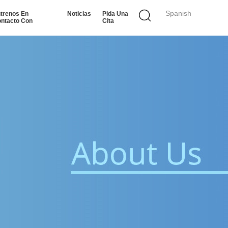
Spanish
trenos En
Noticias
Pida Una
ntacto Con
Cita