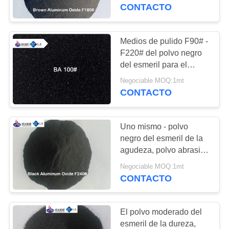
LA
F220#
CONTACTO
FÁBRICA
Medios de pulido F90# -
34
CONTROL
F220# del polvo negro
Granallado de
del esmeril para el
DE
polaco del acero
cerámica
Negociable MOQ:1mt
CALIDAD
inoxidable
CONTACTO
ÉNTRENOS
Uno mismo - polvo
EN
negro del esmeril de la
CONTACTO
agudeza, polvo abrasivo
80
del esmeril 325#/1000#
CON
Negociable MOQ:1mt
Medios de molienda
para las ceras de pulido
CONTACTO
de circonia
NOTICIAS
El polvo moderado del
esmeril de la dureza,