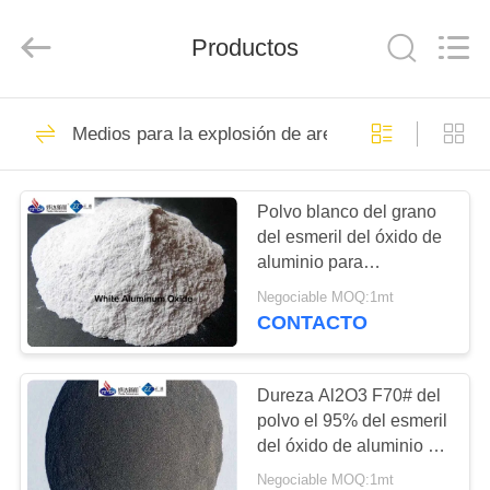
2026
Zhengzhou
Zhengtong
Productos
Abrasive
Import&Export
Co.,Ltd.
All
Rights
HOGAR
187
Reserved.
Medios para la explosión de arena de zirconio
Voladura de
PRODUCTOS
cerámica de la gota
Polvo blanco del grano
del esmeril del óxido de
VÍDEOS
aluminio para
polaco/lapping/moler
Negociable MOQ:1mt
SOBRE
CONTACTO
170
NOSOTROS
Medios de voladura
Dureza Al2O3 F70# del
VIAJE
polvo el 95% del esmeril
de cerámica
del óxido de aluminio de
DE
Brown alta - modelo de
Negociable MOQ:1mt