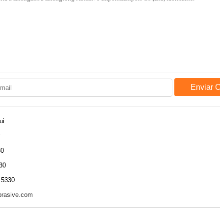
Enviar 
ui
30
30
 5330
brasive.com