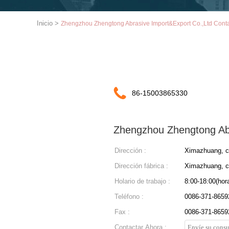
Inicio
>
Zhengzhou Zhengtong Abrasive Import&Export Co.,Ltd Cont
86-15003865330
Zhengzhou Zhengtong Abr
Dirección :
Ximazhuang, ci
Dirección fábrica :
Ximazhuang, ci
Holario de trabajo :
8:00-18:00(hora
Teléfono :
0086-371-8659
Fax :
0086-371-8659
Contactar Ahora :