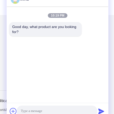
10:19 PM
Good day, what product are you looking 
Envíenos un correo
for?
Send
ítica de privacidad
Sitio movil
rt&Export Co.,Ltd. All Rights Reserved.