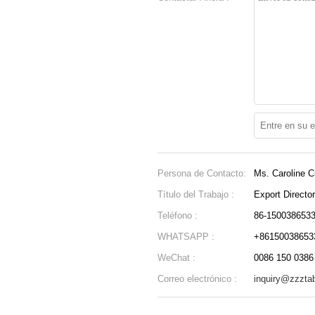
Persona de Contacto:
Ms. Caroline C
Título del Trabajo :
Export Director
Teléfono :
86-150038653
WHATSAPP :
+86150038653
WeChat :
0086 150 0386
Correo electrónico :
inquiry@zzzta