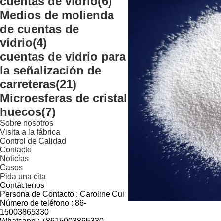
cuentas de vidrio
(6)
Medios de molienda
de cuentas de
vidrio
(4)
cuentas de vidrio para
la señalización de
carreteras
(21)
Microesferas de cristal
huecos
(7)
Sobre nosotros
Visita a la fábrica
Control de Calidad
Contacto
Noticias
Casos
Pida una cita
Contáctenos
Persona de Contacto :
Caroline Cui
Número de teléfono :
86-
15003865330
Whatsapp :
+8615003865330