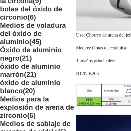
la circona
(9)
bolas del óxido de
circonio
(6)
Medios de voladura
del óxido de
Uso: Chorreo de arena del jef
aluminio
(45)
Medios: Gotas de cerámica
Óxido de aluminio
negro
(21)
Tamaños principales:
óxido de aluminio
marrón
(21)
B120, B205
óxido de aluminio
blanco
(20)
Medios para la
explosión de arena de
zirconio
(5)
Medios de sablaje de