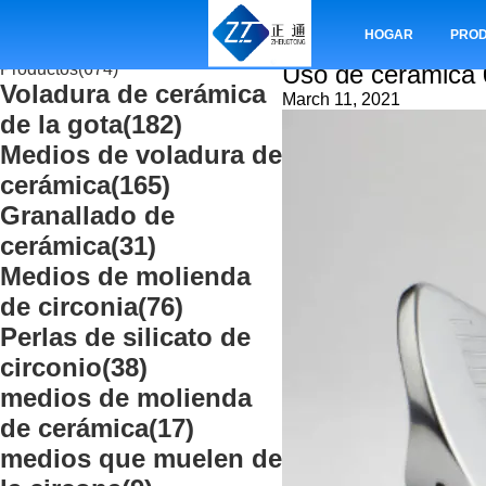
Inicio
Casos
Uso de cerámica 002 de las g
HOGAR
PRO
Productos
(674)
Uso de cerámica 0
Voladura de cerámica
March 11, 2021
de la gota
(182)
Medios de voladura de
cerámica
(165)
Granallado de
cerámica
(31)
Medios de molienda
de circonia
(76)
Perlas de silicato de
circonio
(38)
medios de molienda
de cerámica
(17)
medios que muelen de