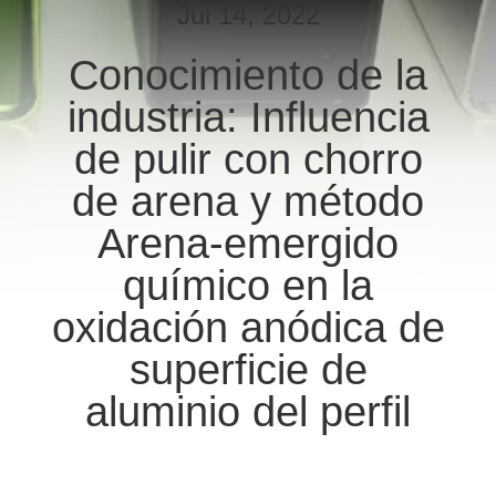
LA
Jul 14, 2022
FÁBRICA
Conocimiento de la
industria: Influencia
CONTROL
DE
de pulir con chorro
CALIDAD
de arena y método
Arena-emergido
ÉNTRENOS
químico en la
EN
oxidación anódica de
CONTACTO
superficie de
CON
aluminio del perfil
NOTICIAS