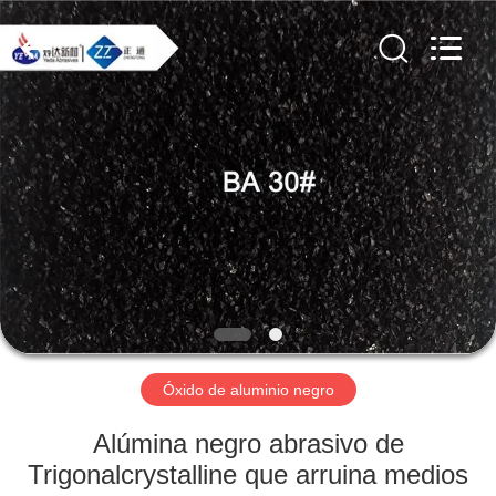
2026
Zhengzhou
Zhengtong
Abrasive
Import&Export
Co.,Ltd.
All
Rights
HOGAR
Reserved.
PRODUCTOS
VÍDEOS
SOBRE
NOSOTROS
Óxido de aluminio negro
VIAJE
Alúmina negro abrasivo de
DE
Trigonalcrystalline que arruina medios