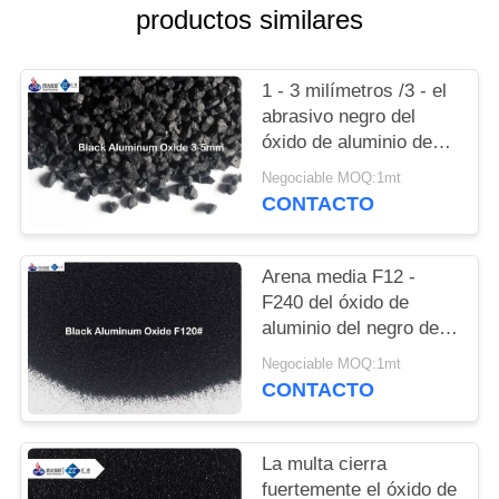
PIDA
productos similares
UNA
CITA
1 - 3 milímetros /3 - el
abrasivo negro del
óxido de aluminio de
MAPA
5m m fundió el material
Negociable MOQ:1mt
DEL
de agregados anti del
CONTACTO
resbalón del alúmina
SITIO
Arena media F12 -
POLÍTICA
F240 del óxido de
DE
aluminio del negro de
la dureza para polaco
PRIVACIDAD
Negociable MOQ:1mt
el acero inoxidable
CONTACTO
La multa cierra
fuertemente el óxido de