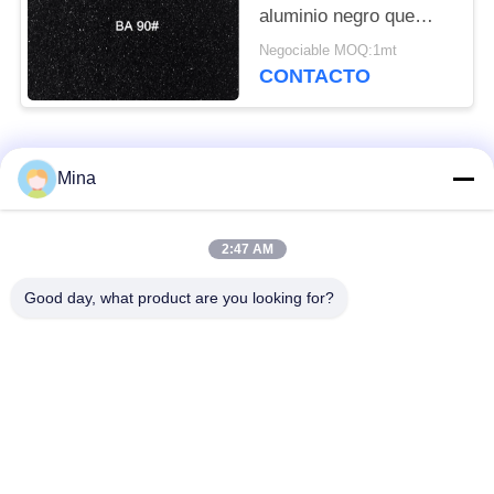
aluminio negro que
pule con chorro de
Negociable MOQ:1mt
arena el abrasivo para
CONTACTO
las zapatas de
freno/que pule la cera
Categorías Populares
Todos
Mina
Voladura de cerámica
Medios de voladura
2:47 AM
de la gota
de cerámica
Good day, what product are you looking for?
Granallado de
Medios de molienda
cerámica
de circonia
Perlas de silicato de
medios de molienda
circonio
de cerámica