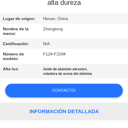
LA
alta dureza
FÁBRICA
Lugar de origen:
Henan, China
CONTROL
Nombre de la
Zhengtong
marca:
DE
Certificación:
N/A
CALIDAD
Número de
F12#-F220#
modelo:
ÉNTRENOS
Alta luz:
,
óxido de aluminio abrasivo
EN
voladura de arena del alúmina
CONTACTO
CONTACTO!
CON
NOTICIAS
INFORMACIÓN DETALLADA