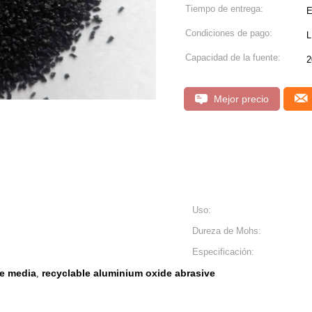
Tiempo de entrega:
E
Condiciones de pago:
L
Capacidad de la fuente:
2
Mejor precio
Uso:
Dureza de Mohs:
Especificación:
e media
recyclable aluminium oxide abrasive
,