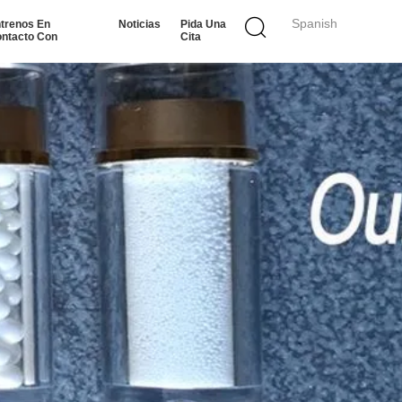
Spanish
trenos En
Noticias
Pida Una
ntacto Con
Cita