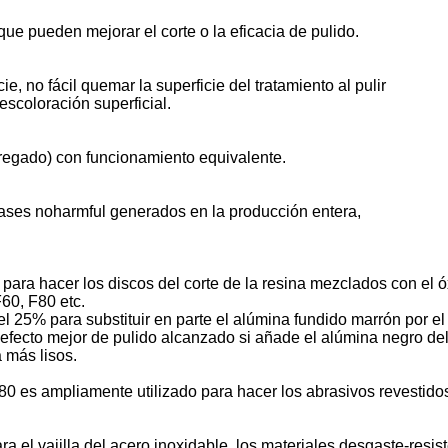
ue pueden mejorar el corte o la eficacia de pulido.
e, no fácil quemar la superficie del tratamiento al pulir
escoloración superficial.
regado) con funcionamiento equivalente.
, gases noharmful generados en la producción entera,
para hacer los discos del corte de la resina mezclados con el 
60, F80 etc.
del 25% para substituir en parte el alúmina fundido marrón por 
 efecto mejor de pulido alcanzado si añade el alúmina negro de
 más lisos.
0 es ampliamente utilizado para hacer los abrasivos revestidos
a el vajilla del acero inoxidable, los materiales desgaste-resist