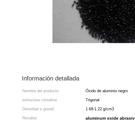
Información detallada
Nombre del producto:
Óxido de aluminio negro
estructura cristalina:
Trigonal
Densidad a granel:
1.68-1.22 g/cm3
Resaltar:
aluminum oxide abrasiv