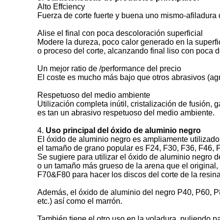
Alto Effciency
Fuerza de corte fuerte y buena uno mismo-afiladura q
Alise el final con poca descoloración superficial
Modere la dureza, poco calor generado en la superfici
o proceso del corte, alcanzando final liso con poca d
Un mejor ratio de /performance del precio
El coste es mucho más bajo que otros abrasivos (ag
Respetuoso del medio ambiente
Utilización completa inútil, cristalización de fusión
es tan un abrasivo respetuoso del medio ambiente.
4.
Uso principal del óxido de aluminio negro
El óxido de aluminio negro es ampliamente utilizado 
el tamaño de grano popular es F24, F30, F36, F46, F
Se sugiere para utilizar el óxido de aluminio negro 
o un tamaño más grueso de la arena que el original,
F70&F80 para hacer los discos del corte de la resina
Además, el óxido de aluminio del negro P40, P60, P8
etc.) así como el marrón.
También tiene el otro uso en la voladura, puliendo par