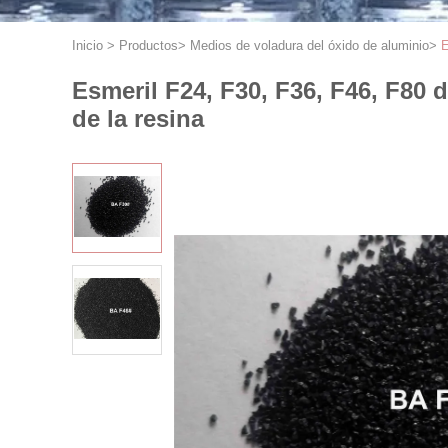
Inicio
>
Productos
>
Medios de voladura del óxido de aluminio
>
E
Esmeril F24, F30, F36, F46, F80 
de la resina