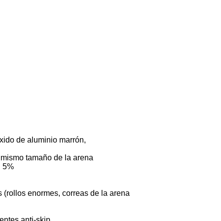
óxido de aluminio marrón,
el mismo tamaño de la arena
l 5%
 (rollos enormes, correas de la arena
entes anti-skip,