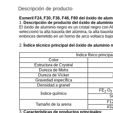
Descripción de producto
Esmeril F24, F30, F36, F46, F80 del óxido de alumi
1.
Descripción de producto del óxido de alumini
El óxido de aluminio negro es un cristal negro con Al2
seleccionó la alta bauxita del alúmina, la alta bauxit
entonces derretido en un horno de arco voltaico bajo
2.
Índice técnico principal del óxido de aluminio
Índice físico principa
Color
Estructura de Crystral
Dureza de Mohs
Dureza de Vicker
Gravedad específica
Densidad a granel
FE
O
2
3
Índice químico
S
F1
Tamaño de la arena
#32
3.
Características de productos principales: