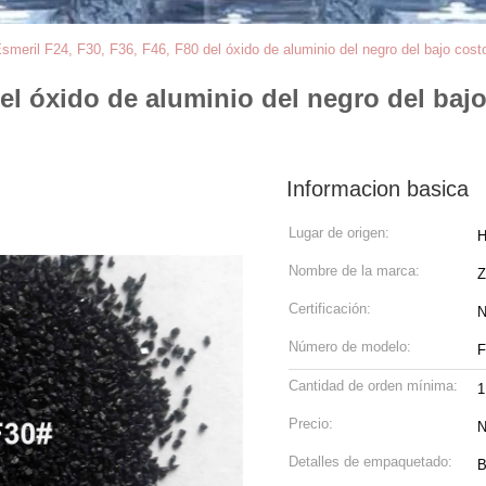
smeril F24, F30, F36, F46, F80 del óxido de aluminio del negro del bajo costo
del óxido de aluminio del negro del bajo
Informacion basica
Lugar de origen:
H
Nombre de la marca:
Z
Certificación:
N
Número de modelo:
F
Cantidad de orden mínima:
1
Precio:
N
Detalles de empaquetado:
B