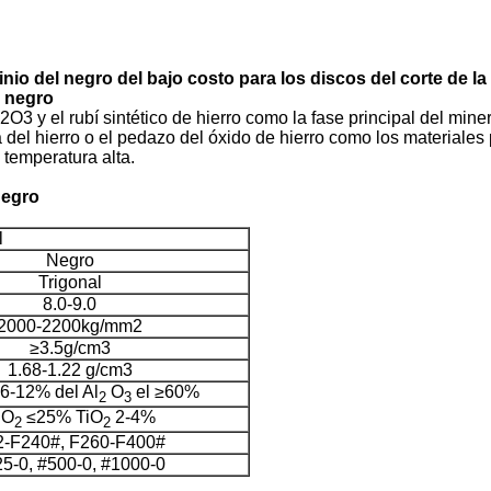
nio del negro del bajo costo para los discos del corte de la
o negro
O3 y el rubí sintético de hierro como la fase principal del miner
a del hierro o el pedazo del óxido de hierro como los materiales 
 temperatura alta.
 negro
l
Negro
Trigonal
8.0-9.0
2000-2200kg/mm2
≥3.5g/cm3
1.68-1.22 g/cm3
6-12% del Al
O
el ≥60%
2
3
iO
≤25% TiO
2-4%
2
2
2-F240#, F260-F400#
5-0, #500-0, #1000-0