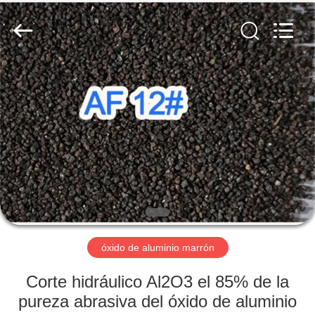
2026
Zhengzhou
Zhengtong
Abrasive
Import&Export
Co.,Ltd.
All
Rights
HOGAR
Reserved.
PRODUCTOS
VÍDEOS
SOBRE
NOSOTROS
óxido de aluminio marrón
VIAJE
Corte hidráulico Al2O3 el 85% de la
DE
pureza abrasiva del óxido de aluminio