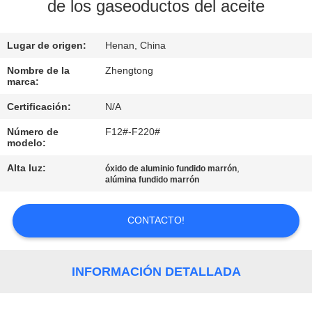
LA
de los gaseoductos del aceite
FÁBRICA
Lugar de origen:
Henan, China
CONTROL
Nombre de la
Zhengtong
marca:
DE
Certificación:
N/A
CALIDAD
Número de
F12#-F220#
modelo:
ÉNTRENOS
Alta luz:
,
óxido de aluminio fundido marrón
EN
alúmina fundido marrón
CONTACTO
CONTACTO!
CON
NOTICIAS
INFORMACIÓN DETALLADA