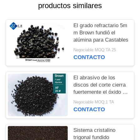
PIDA
productos similares
UNA
CITA
El grado refractario 5m
m Brown fundió el
alúmina para Castables
MAPA
Negociable MOQ:TA 25
DEL
CONTACTO
SITIO
El abrasivo de los
POLÍTICA
discos del corte cierra
DE
fuertemente el óxido de
aluminio de FEPA 20#
PRIVACIDAD
Negociable MOQ:1 TA
Brown
CONTACTO
Sistema cristalino
trigonal fundido