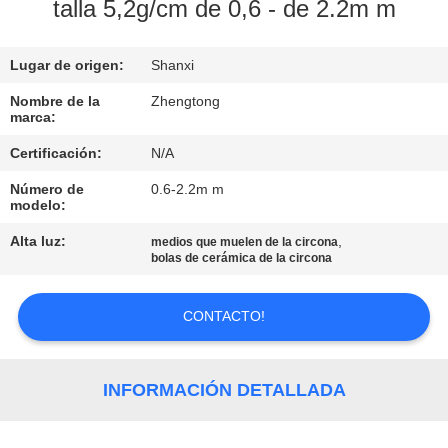
LA
talla 5,2g/cm de 0,6 - de 2.2m m
FÁBRICA
Lugar de origen:
Shanxi
CONTROL
Nombre de la
Zhengtong
marca:
DE
Certificación:
N/A
CALIDAD
Número de
0.6-2.2m m
modelo:
ÉNTRENOS
Alta luz:
,
medios que muelen de la circona
EN
bolas de cerámica de la circona
CONTACTO
CONTACTO!
CON
NOTICIAS
INFORMACIÓN DETALLADA