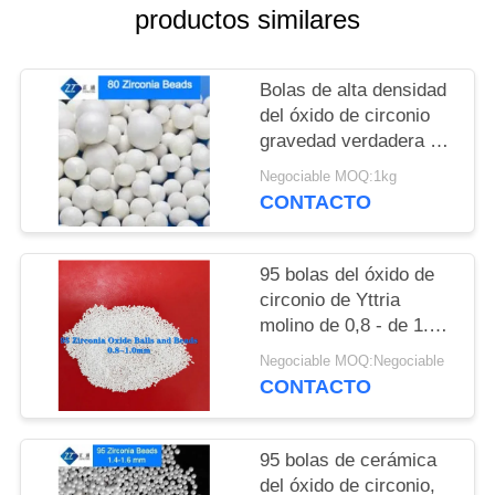
PIDA
productos similares
UNA
CITA
Bolas de alta densidad
del óxido de circonio
gravedad verdadera del
MAPA
³ de la talla 5,2g/cm de
Negociable MOQ:1kg
DEL
0,6 - de 2.2m m
CONTACTO
SITIO
95 bolas del óxido de
POLÍTICA
circonio de Yttria
DE
molino de 0,8 - de 1.0m
m que muele medios
PRIVACIDAD
Negociable MOQ:Negociable
CONTACTO
95 bolas de cerámica
del óxido de circonio,