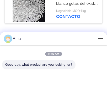
blanco gotas del óxido
de circonio de 0,1 - de
Negociable MOQ:1kg
0.2m m
CONTACTO
Categorías Populares
Todos
Mina
Voladura de cerámica
Medios de voladura
9:56 AM
de la gota
de cerámica
Good day, what product are you looking for?
Granallado de
Medios de molienda
cerámica
de circonia
Perlas de silicato de
medios de molienda
circonio
de cerámica