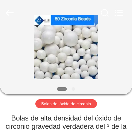
2026
Zhengzhou
Zhengtong
Abrasive
Import&Export
Co.,Ltd.
All
Rights
HOGAR
Reserved.
PRODUCTOS
VÍDEOS
SOBRE
NOSOTROS
Bolas del óxido de circonio
VIAJE
Bolas de alta densidad del óxido de
DE
circonio gravedad verdadera del ³ de la