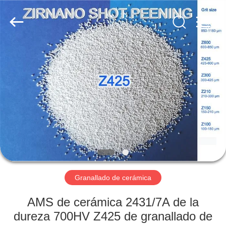
2026
Zhengzhou
Zhengtong
Abrasive
Import&Export
Co.,Ltd.
All
Rights
HOGAR
Reserved.
PRODUCTOS
VÍDEOS
SOBRE
NOSOTROS
Granallado de cerámica
VIAJE
AMS de cerámica 2431/7A de la
DE
dureza 700HV Z425 de granallado de