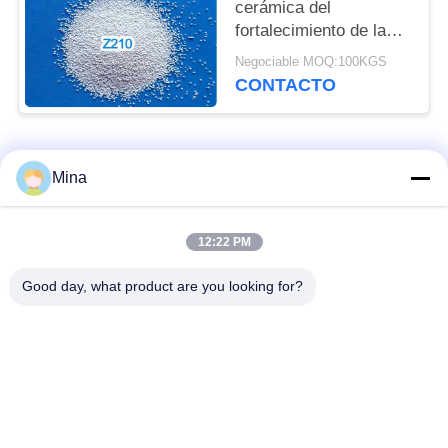
cerámica del
fortalecimiento de la
superficie Z210 de
Negociable MOQ:100KGS
granallado de
CONTACTO
ZIRNANO para las
cuchillas de turbina de
los aviones
Categorías Populares
Todos
Mina
Voladura de cerámica
Medios de voladura
12:22 PM
de la gota
de cerámica
Good day, what product are you looking for?
Granallado de
Medios de molienda
cerámica
de circonia
Perlas de silicato de
medios de molienda
circonio
de cerámica