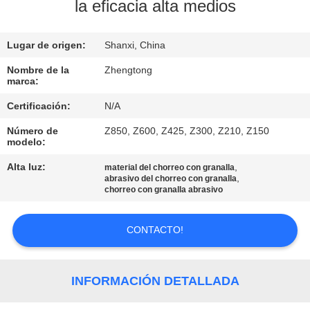
LA
la eficacia alta medios
FÁBRICA
Lugar de origen:
Shanxi, China
CONTROL
Nombre de la
Zhengtong
marca:
DE
Certificación:
N/A
CALIDAD
Número de
Z850, Z600, Z425, Z300, Z210, Z150
modelo:
ÉNTRENOS
Alta luz:
,
material del chorreo con granalla
,
EN
abrasivo del chorreo con granalla
chorreo con granalla abrasivo
CONTACTO
CON
CONTACTO!
NOTICIAS
INFORMACIÓN DETALLADA