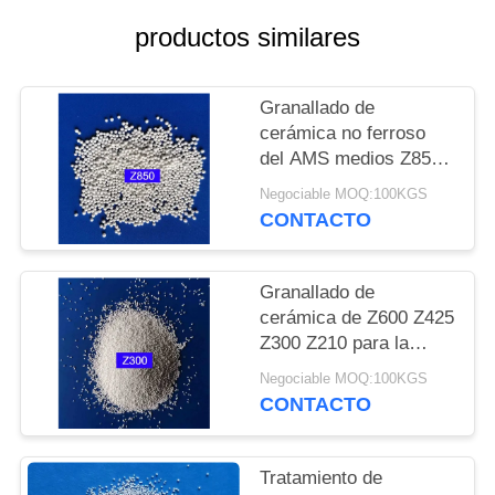
PIDA
productos similares
UNA
CITA
Granallado de
cerámica no ferroso
MAPA
del AMS medios Z850
DEL
Z600 Z425 para los
Negociable MOQ:100KGS
motores y el eje de
SITIO
CONTACTO
rueda
POLÍTICA
Granallado de
cerámica de Z600 Z425
DE
Z300 Z210 para la
PRIVACIDAD
industria del automovil
Negociable MOQ:100KGS
y aeroespacial
CONTACTO
Tratamiento de