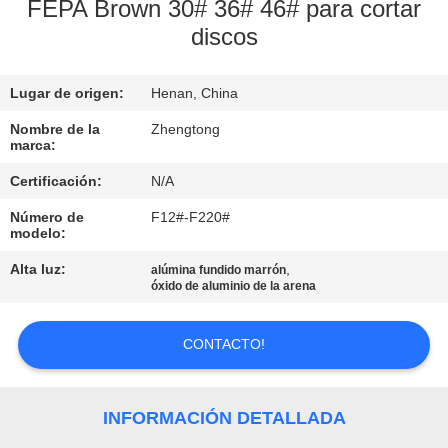
LA
FEPA Brown 30# 36# 46# para cortar
discos
FÁBRICA
Lugar de origen:
Henan, China
CONTROL
DE
Nombre de la
Zhengtong
marca:
CALIDAD
Certificación:
N/A
Número de
F12#-F220#
ÉNTRENOS
modelo:
EN
Alta luz:
,
alúmina fundido marrón
óxido de aluminio de la arena
CONTACTO
CON
CONTACTO!
NOTICIAS
INFORMACIÓN DETALLADA