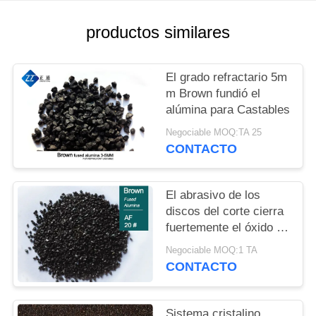
PIDA
UNA
productos similares
CITA
El grado refractario 5m
MAPA
m Brown fundió el
alúmina para Castables
DEL
Negociable MOQ:TA 25
SITIO
CONTACTO
POLÍTICA
El abrasivo de los
DE
discos del corte cierra
fuertemente el óxido de
PRIVACIDAD
aluminio de FEPA 20#
Negociable MOQ:1 TA
Brown
CONTACTO
Sistema cristalino