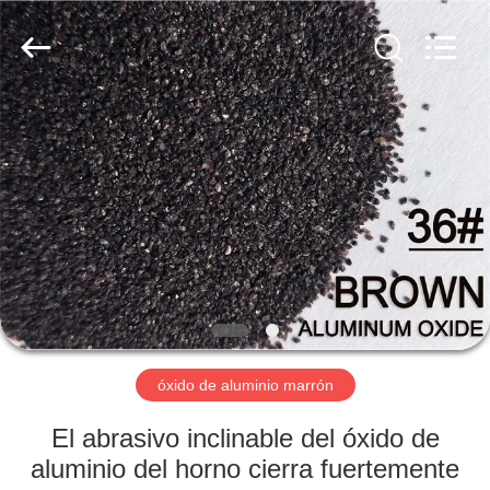
2026
Zhengzhou
Zhengtong
Abrasive
Import&Export
Co.,Ltd.
All
Rights
HOGAR
Reserved.
PRODUCTOS
VÍDEOS
SOBRE
NOSOTROS
óxido de aluminio marrón
VIAJE
El abrasivo inclinable del óxido de
DE
aluminio del horno cierra fuertemente