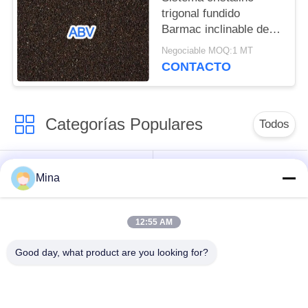
trigonal fundido
Barmac inclinable de la
pureza elevada del
Negociable MOQ:1 MT
óxido de aluminio del
CONTACTO
horno
Categorías Populares
Todos
Voladura de cerámica
Medios de voladura
Mina
de la gota
de cerámica
12:55 AM
Granallado de
Medios de molienda
cerámica
de circonia
Good day, what product are you looking for?
Perlas de silicato de
medios de molienda
circonio
de cerámica