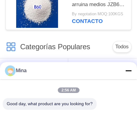
arruina medios JZB60
JZB80 JZB100 JZB120
By negotation MOQ:100KGS
para las piezas de
CONTACTO
acero inoxidables
Categorías Populares
Todos
Voladura de cerámica
Medios de voladura
Mina
de la gota
de cerámica
2:56 AM
Granallado de
Medios de molienda
cerámica
de circonia
Good day, what product are you looking for?
Perlas de silicato de
medios de molienda
circonio
de cerámica