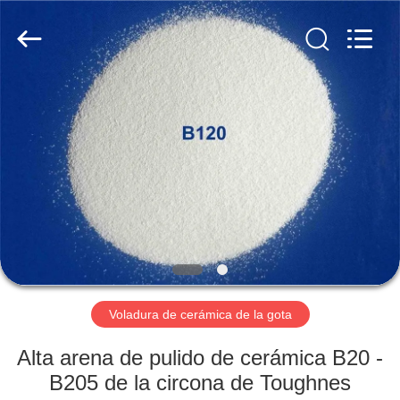
2026
Zhengzhou
Zhengtong
Abrasive
Import&Export
Co.,Ltd.
All
Rights
HOGAR
Reserved.
PRODUCTOS
VÍDEOS
SOBRE
NOSOTROS
Voladura de cerámica de la gota
VIAJE
Alta arena de pulido de cerámica B20 -
DE
B205 de la circona de Toughnes