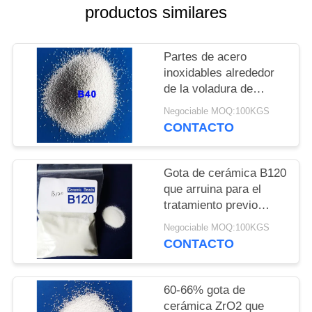
PIDA
productos similares
UNA
CITA
Partes de acero
inoxidables alrededor
de la voladura de
MAPA
cerámica sólida de la
Negociable MOQ:100KGS
DEL
gota
CONTACTO
SITIO
Gota de cerámica B120
POLÍTICA
que arruina para el
DE
tratamiento previo
antes de la capa por la
PRIVACIDAD
Negociable MOQ:100KGS
voladura mojada
CONTACTO
60-66% gota de
cerámica ZrO2 que