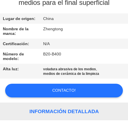
LA
medios para el final superficial
FÁBRICA
Lugar de origen:
China
CONTROL
Nombre de la
Zhengtong
marca:
DE
Certificación:
N/A
CALIDAD
Número de
B20-B400
modelo:
ÉNTRENOS
Alta luz:
,
voladura abrasiva de los medios
EN
medios de cerámica de la limpieza
CONTACTO
CONTACTO!
CON
NOTICIAS
INFORMACIÓN DETALLADA