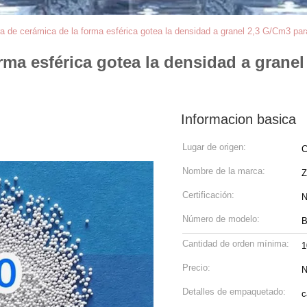
a de cerámica de la forma esférica gotea la densidad a granel 2,3 G/Cm3 par
rma esférica gotea la densidad a grane
Informacion basica
Lugar de origen:
C
Nombre de la marca:
Z
Certificación:
N
Número de modelo:
B
Cantidad de orden mínima:
Precio:
N
Detalles de empaquetado:
c