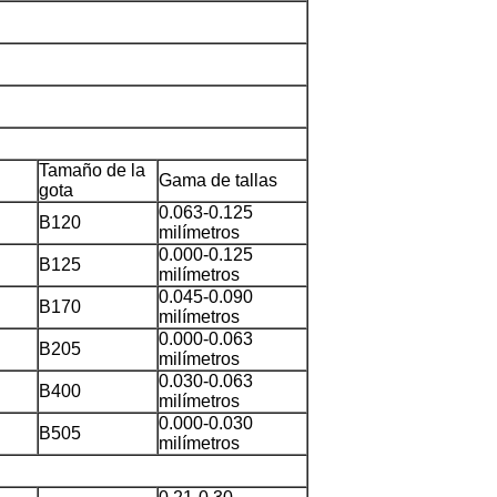
Tamaño de la
Gama de tallas
gota
0.063-0.125
B120
milímetros
0.000-0.125
B125
milímetros
0.045-0.090
B170
milímetros
0.000-0.063
B205
milímetros
0.030-0.063
B400
milímetros
0.000-0.030
B505
milímetros