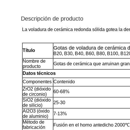
Descripción de producto
La voladura de cerámica redonda sólida gotea la de
Gotas
de voladura de cerámica 
Título
B20, B30, B40, B60, B80, B100, B12
Nombre de
Gotas de cerámica que arruinan gran
producto
Datos técnicos
Componentes
Contenido
ZrO2 (dióxido
60-68%
de circonio)
SiO2 (dióxido
25-30
de silicio)
Al2O3 (óxido
7-13%
de aluminio)
Método de
Fusión en el horno antedicho 2000℃
fabricación