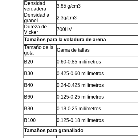
Densidad
3,85 g/cm3
verdadera
Densidad a
2.3g/cm3
granel
Dureza de
700HV
Vicker
Tamaños para la voladura de arena
Tamaño de la
Gama de tallas
gota
B20
0.60-0.85 milímetros
B30
0.425-0.60 milímetros
B40
0.24-0.425 milímetros
B60
0.125-0.25 milímetros
B80
0.18-0.25 milímetros
B100
0.125-0.18 milímetros
Tamaños para granallado