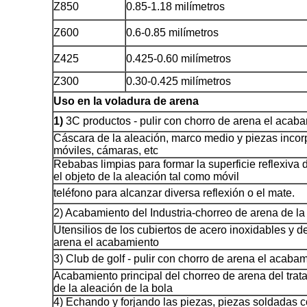
Z850
0.85-1.18 milímetros
Z600
0.6-0.85 milímetros
Z425
0.425-0.60 milímetros
Z300
0.30-0.425 milímetros
Uso en la voladura de arena
1)
3C productos - pulir con chorro de arena el acab
Cáscara de la aleación, marco medio y piezas incor
móviles, cámaras, etc
Rebabas limpias para formar la superficie reflexiva d
el objeto de la aleación tal como móvil
teléfono para alcanzar diversa reflexión o el mate.
2) Acabamiento del Industria-chorreo de arena de la
Utensilios de los cubiertos de acero inoxidables y d
arena el acabamiento
3) Club de golf - pulir con chorro de arena el acaba
Acabamiento principal del chorreo de arena del trata
de la aleación de la bola
4) Echando y forjando las piezas, piezas soldadas 