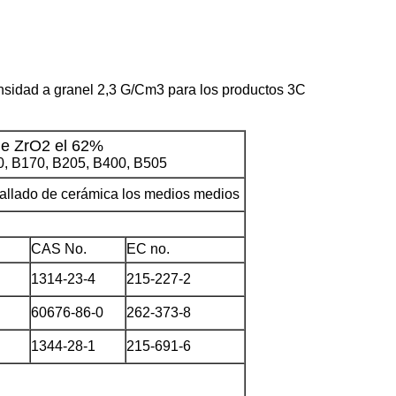
nsidad a granel 2,3 G/Cm3 para los productos 3C
de ZrO2
el
62%
0, B170, B205, B400, B505
allado de cerámica los medios medios
CAS No.
EC no.
1314-23-4
215-227-2
60676-86-0
262-373-8
1344-28-1
215-691-6