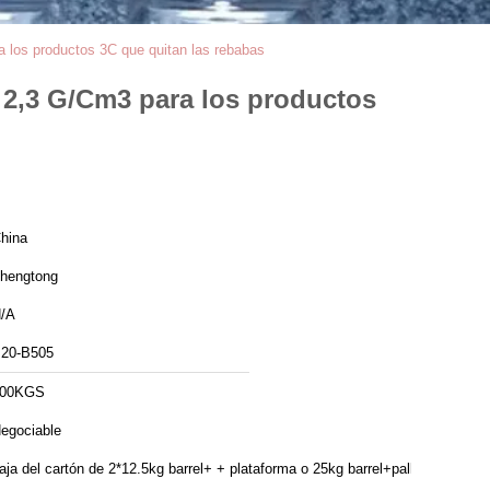
a los productos 3C que quitan las rebabas
l 2,3 G/Cm3 para los productos
hina
hengtong
/A
20-B505
100KGS
egociable
aja del cartón de 2*12.5kg barrel+ + plataforma o 25kg barrel+pallet