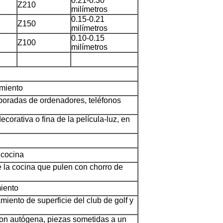
0.21-0.30
Z210
milímetros
0.15-0.21
Z150
milímetros
0.10-0.15
Z100
milímetros
amiento
poradas de ordenadores, teléfonos
ecorativa o fina de la película-luz, en
 cocina
e la cocina que pulen con chorro de
miento
miento de superficie del club de golf y
con autógena, piezas sometidas a un