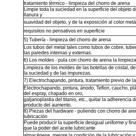
tratamiento térmico - limpieza del chorro de arena
Limpie toda la suciedad en la superficie del objeto d
llanura y
suavidad del objeto, y de la exposición al color metál
requisitos no pensativos en superficie
5) Tubería - limpieza del chorro de arena
Los tubos del metal tales como tubos de cobre, tube
las paredes internas y externas.
6) Los moldes - pula con chorro de arena la limpiez
Limpieza de los moldes de las botellas de cristal, de
la suciedad y de las impurezas.
7) Electrochapando, pintura, tratamiento previo de l
Electrochapando, pintura, ánodo, Teflon, caucho, pl
del espray, chapado en oro,
galjanoplastia del titanio, etc., quitar la adherencia 
producto del aumento.
8) Piezas del hardware - puliendo con chorro de are
lubricación
Puede producir la superficie desigual uniforme y fin
que la poder del aceite lubricante
almacénese, mejore la condición de la lubricación y 