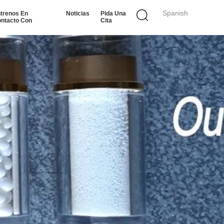
Spanish
trenos En
Noticias
Pida Una
ntacto Con
Cita