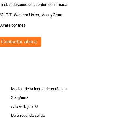
-5 días después de la orden confirmada
/C, T/T, Western Union, MoneyGram
00mts por mes
Contactar ahora
Medios de voladura de cerámica
2,3 g/cm3
Alto voltaje 700
Bola redonda sólida