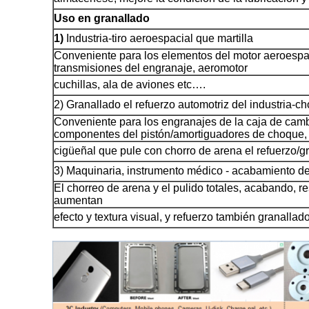
Uso en granallado
1)
Industria-tiro aeroespacial que martilla
Conveniente para los elementos del motor aeroespaci
transmisiones del engranaje, aeromotor
cuchillas, ala de aviones etc….
2) Granallado el refuerzo automotriz del industria-c
Conveniente para los engranajes de la caja de camb
componentes del pistón/amortiguadores de choque,
cigüeñal que pule con chorro de arena el refuerzo/g
3) Maquinaria, instrumento médico - acabamiento de
El chorreo de arena y el pulido totales, acabando, re
aumentan
efecto y textura visual, y refuerzo también granallad