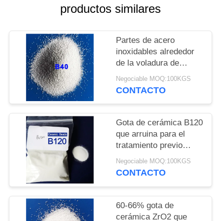
PIDA
productos similares
UNA
CITA
Partes de acero
inoxidables alrededor
de la voladura de
MAPA
cerámica sólida de la
Negociable MOQ:100KGS
DEL
gota
CONTACTO
SITIO
Gota de cerámica B120
POLÍTICA
que arruina para el
DE
tratamiento previo
antes de la capa por la
PRIVACIDAD
Negociable MOQ:100KGS
voladura mojada
CONTACTO
60-66% gota de
cerámica ZrO2 que