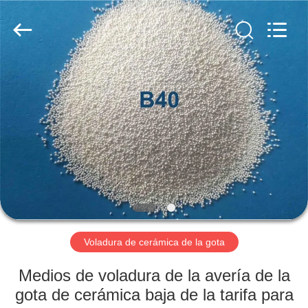
2026
Zhengzhou
Zhengtong
Abrasive
Import&Export
Co.,Ltd.
All
Rights
HOGAR
Reserved.
PRODUCTOS
VÍDEOS
SOBRE
NOSOTROS
Voladura de cerámica de la gota
VIAJE
Medios de voladura de la avería de la
DE
gota de cerámica baja de la tarifa para