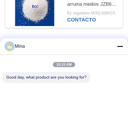
arruina medios JZB60
JZB80 JZB100 JZB120
By negotation MOQ:100KGS
para las piezas de
CONTACTO
acero inoxidables
Categorías Populares
Todos
Mina
Voladura de cerámica
Medios de voladura
10:15 AM
de la gota
de cerámica
Good day, what product are you looking for?
Granallado de
Medios de molienda
cerámica
de circonia
Perlas de silicato de
medios de molienda
circonio
de cerámica