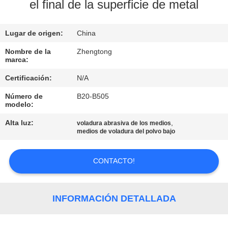
LA
el final de la superficie de metal
FÁBRICA
Lugar de origen:
China
CONTROL
Nombre de la
Zhengtong
marca:
DE
Certificación:
N/A
CALIDAD
Número de
B20-B505
modelo:
ÉNTRENOS
Alta luz:
,
voladura abrasiva de los medios
EN
medios de voladura del polvo bajo
CONTACTO
CONTACTO!
CON
NOTICIAS
INFORMACIÓN DETALLADA