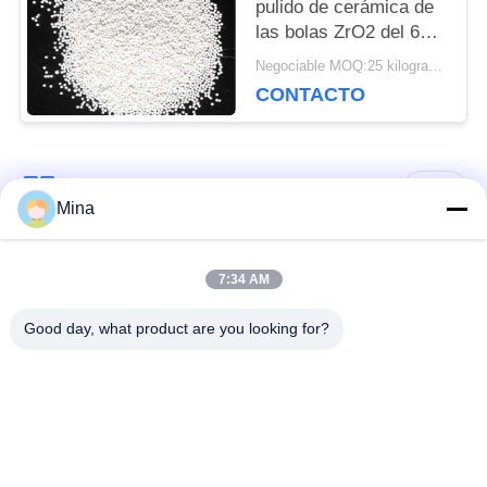
pulido de cerámica de
las bolas ZrO2 del 65%
POLÍTICA
el medios gotea 1,0 -
Negociable MOQ:25 kilogramos
1,2 milímetros para el
CONTACTO
DE
pesticida
PRIVACIDAD
Categorías Populares
Todos
Mina
Voladura de cerámica
Medios de voladura
7:34 AM
de la gota
de cerámica
Good day, what product are you looking for?
Granallado de
Medios de molienda
cerámica
de circonia
Perlas de silicato de
medios de molienda
circonio
de cerámica