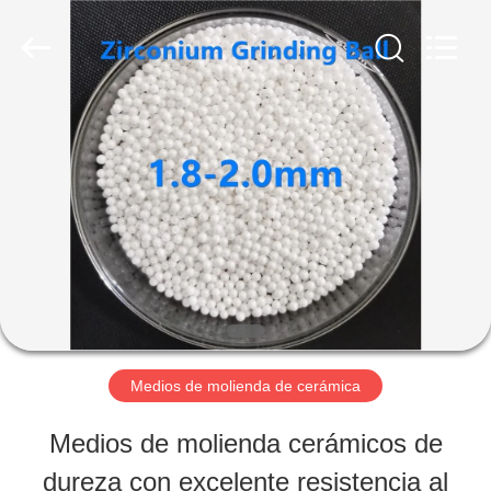
-
2026
Zhengzhou
Zhengtong
Abrasive
Import&Export
HOGAR
Co.,Ltd.
All
Rights
Reserved.
PRODUCTOS
VÍDEOS
SOBRE
Medios de molienda de cerámica
NOSOTROS
Medios de molienda cerámicos de
dureza con excelente resistencia al
VIAJE