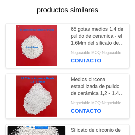
productos similares
CON
65 gotas medios 1,4 de
NOTICIAS
pulido de cerámica - el
1.6Mm del silicato de
la circona para la
Negociable MOQ:Negociable
PIDA
dispersión de pulido
CONTACTO
UNA
Medios circona
CITA
estabilizada de pulido
de cerámica 1,2 - 1.4m
m de 95 bolas de Yttria
MAPA
Negociable MOQ:Negociable
CONTACTO
DEL
SITIO
Silicato de circonio de