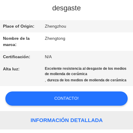
desgaste
DE
LA
Place of Origin:
Zhengzhou
FÁBRICA
Nombre de la
Zhengtong
marca:
CONTROL
Certificación:
N/A
Alta luz:
Excelente resistencia al desgaste de los medios
DE
de molienda de cerámica
,
dureza de los medios de molienda de cerámica
CALIDAD
CONTACTO!
ÉNTRENOS
EN
INFORMACIÓN DETALLADA
CONTACTO